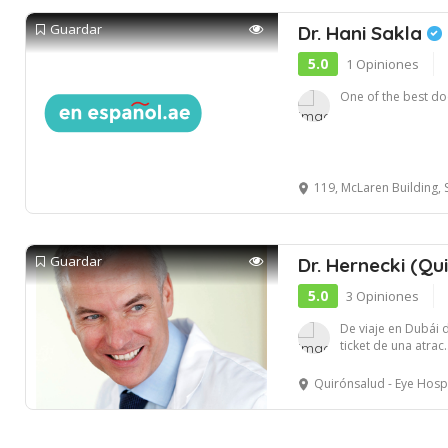
Guardar
Dr. Hani Sakla
5.0
1 Opiniones
One of the best doc
119, McLaren Building, Sheikh
Guardar
Dr. Hernecki (Q
5.0
3 Opiniones
De viaje en Dubái 
ticket de una atrac..
Quirónsalud - Eye Hospital 