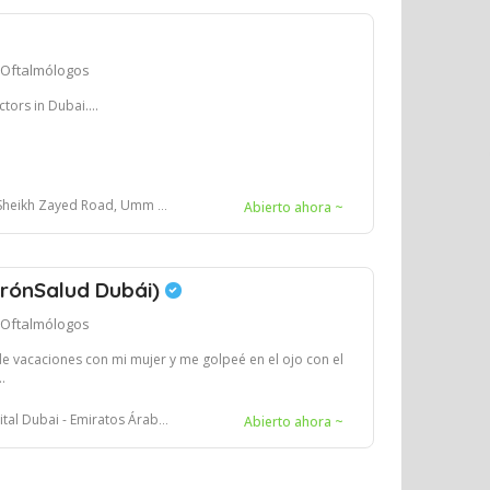
Oftalmólogos
tors in Dubai....
 Zayed Road, Umm Al Sheif, Dubai
Abierto ahora ~
uirónSalud Dubái)
Oftalmólogos
de vacaciones con mi mujer y me golpeé en el ojo con el
.
Dubai - Emiratos Árabes Unidos
Abierto ahora ~