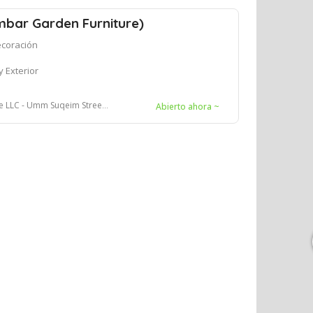
mbar Garden Furniture)
coración
 Exterior
im Street - Dubai - Emiratos Árabes Unidos
Abierto ahora ~