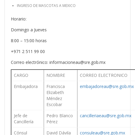
INGRESO DE MASCOTAS A MEXICO
Horario:
Domingo a Jueves
8:00 – 15:00 horas
+971 2 511 99 00
Correo electrónico:
informacioneau@sre.gob.mx
CARGO
NOMBRE
CORREO ELECTRONICO
Embajadora
Francisca
embajadoreau@sre.gob.mx
Elizabeth
Méndez
Escobar
Jefe de
Pedro Blanco
cancilleriaeau@sre.gob.mx
Cancillería
Pérez
Cónsul
David Dávila
consuleau@sre.gob.mx