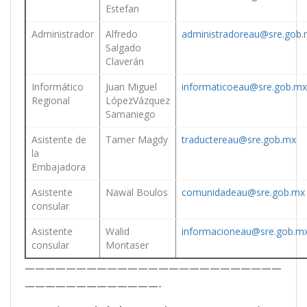
Estefan
Administrador
Alfredo
administradoreau@sre.gob
Salgado
Claverán
Informático
Juan Miguel
informaticoeau@sre.gob.mx
Regional
LópezVázquez
Samaniego
Asistente de
Tamer Magdy
traductereau@sre.gob.mx
la
Embajadora
Asistente
Nawal Boulos
comunidadeau@sre.gob.mx
consular
Asistente
Walid
informacioneau@sre.gob.m
consular
Montaser
—————————————————————————
—————————————-