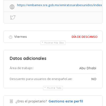
https://embamex.sre.gob.mx/emiratosarabesunidos/index.p
Viernes
DÍA DE DESCANSO
Mostrar Más Días
Datos adicionales
Área de trabajo::
Abu Dhabi
Descuento para usuarios de enespañol.ae:
NO
Mostrar Todo
¿Eres el propietario?
Gestiona este perfil