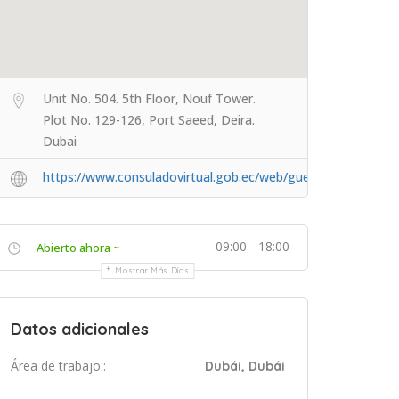
Unit No. 504. 5th Floor, Nouf Tower.
Plot No. 129-126, Port Saeed, Deira.
Dubai
https://www.consuladovirtual.gob.ec/web/guest/inicio%20
09:00 - 18:00
Abierto ahora ~
Mostrar Más Días
Datos adicionales
Área de trabajo::
Dubái, Dubái