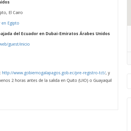
nidos
to, El Cairo
 en Egipto
bajada del Ecuador en Dubai-Emiratos Árabes Unidos
web/guest/inicio
b:
http://www.gobiernogalapagos.gob.ec/pre-registro-tct/
, y
menos 2 horas antes de la salida en Quito (UIO) o Guayaquil