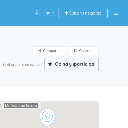
Sign In
Sube tu negocio
Compartir
Guardar
Opina y ¡participa!
¡Sé el primero en opinar!
Muéstrame la ruta