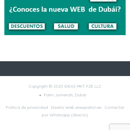
Copyright © 2020 IDEAS MKT FZE LLC
Palm Jumeirah, Dubái
Política de privacidad
· Diseño Web
enespañol.ae
·
Contactar
por Whatsapp (directo)