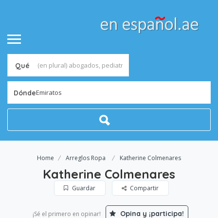
Qué
Emiratos
Dónde
Home
Arreglos Ropa
Katherine Colmenares
Katherine Colmenares
Guardar
Compartir
Opina y ¡participa!
¡Sé el primero en opinar!