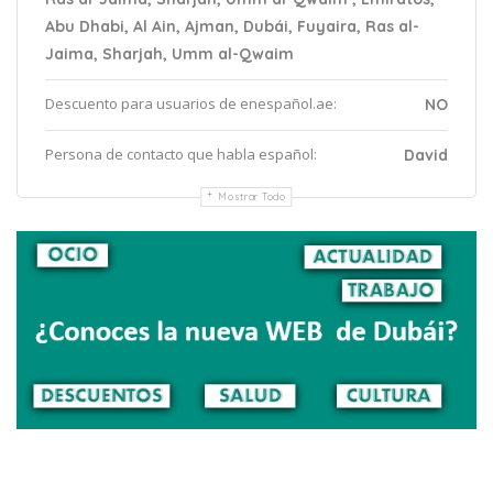
Abu Dhabi, Al Ain, Ajman, Dubái, Fuyaira, Ras al-
Jaima, Sharjah, Umm al-Qwaim
Descuento para usuarios de enespañol.ae:
NO
Persona de contacto que habla español:
David
Mostrar Todo