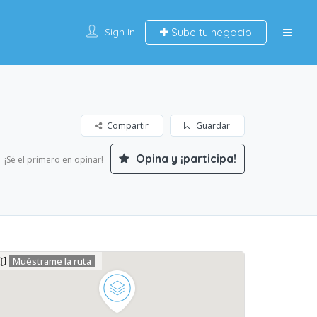
Sign In
Sube tu negocio
Compartir
Guardar
Opina y ¡participa!
¡Sé el primero en opinar!
Muéstrame la ruta