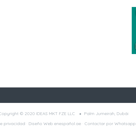
Copyright © 2020 IDEAS MKT FZE LLC
Palm Jumeirah, Dubái
de privacidad
· Diseño Web
enespañol.ae
·
Contactar por Whatsapp 