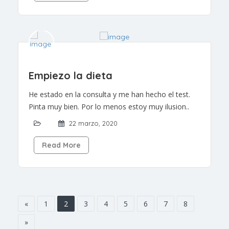
Empiezo la dieta
He estado en la consulta y me han hecho el test.
Pinta muy bien. Por lo menos estoy muy ilusion..
22 marzo, 2020
Read More
«
1
2
3
4
5
6
7
8
»