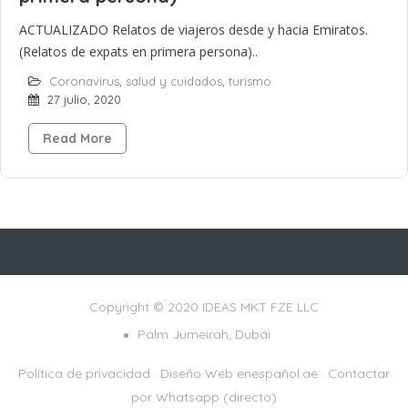
ACTUALIZADO Relatos de viajeros desde y hacia Emiratos.
(Relatos de expats en primera persona)..
Coronavirus
,
salud y cuidados
,
turismo
27 julio, 2020
Read More
Copyright © 2020 IDEAS MKT FZE LLC
Palm Jumeirah, Dubái
Política de privacidad
· Diseño Web
enespañol.ae
·
Contactar
por Whatsapp (directo)