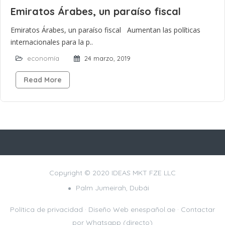
Emiratos Árabes, un paraíso fiscal
Emiratos Árabes, un paraíso fiscal Aumentan las políticas
internacionales para la p..
economía
24 marzo, 2019
Read More
Copyright © 2020 IDEAS MKT FZE LLC
Palm Jumeirah, Dubái
Política de privacidad
· Diseño Web
enespañol.ae
·
Contactar
por Whatsapp (directo)