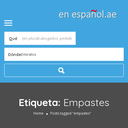
Qué
Emiratos
Dónde
Etiqueta:
Empastes
Home
Posts tagged "empastes"