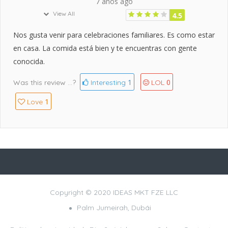
7 años ago
View All
4.5
Nos gusta venir para celebraciones familiares. Es como estar
en casa. La comida está bien y te encuentras con gente
conocida.
1
0
Was this review ...?
Interesting
LOL
1
Love
Copyright © 2020 IDEAS MKT FZE LLC
Palm Jumeirah, Dubái