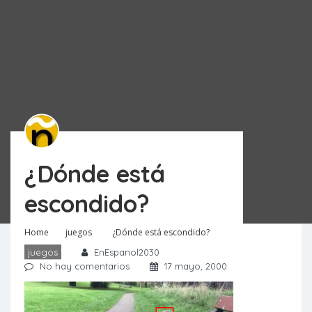
¿Dónde está
escondido?
Home
juegos
¿Dónde está escondido?
juegos
EnEspanol2030
No hay comentarios
17 mayo, 2000