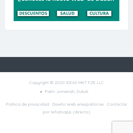
Copyright © 2020 IDEAS MKT FZE LLC
Palm Jumeirah, Dubái
Política de privacidad
· Diseño Web
enespañol.ae
·
Contactar
por Whatsapp (directo)